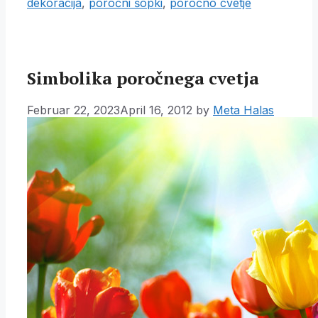
dekoracija
,
poročni šopki
,
poročno cvetje
Simbolika poročnega cvetja
Februar 22, 2023
April 16, 2012
by
Meta Halas