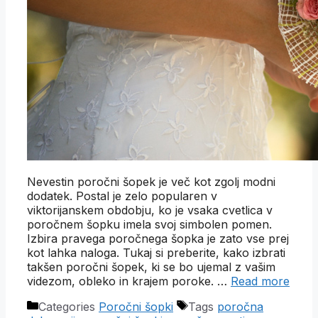
Nevestin poročni šopek je več kot zgolj modni
dodatek. Postal je zelo popularen v
viktorijanskem obdobju, ko je vsaka cvetlica v
poročnem šopku imela svoj simbolen pomen.
Izbira pravega poročnega šopka je zato vse prej
kot lahka naloga. Tukaj si preberite, kako izbrati
takšen poročni šopek, ki se bo ujemal z vašim
videzom, obleko in krajem poroke. …
Read more
Categories
Poročni šopki
Tags
poročna