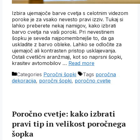
Izbira ujemajoče barve cvetja s celotnim videzom
poroke je za vsako nevesto pravi izziv. Tukaj si
lahko preberete nekaj namigov, kako izbrati
barvo cvetja na vaši poroki. Pri nevestinem
šopku je seveda najpomembnejše to, da ga
uskladite z barvo obleke. Lahko se odločite za
ujemajoč ali kontrasten pristop usklajevanja.
Ostali cvetlični aranžmaji, kot so naprsni šopki,
krasitev avtomobilov …
Read more
Categories
Poročni šopki
Tags
poročna
dekoracija
,
poročni šopki
,
poročno cvetje
Poročno cvetje: kako izbrati
pravi tip in velikost poročnega
šopka