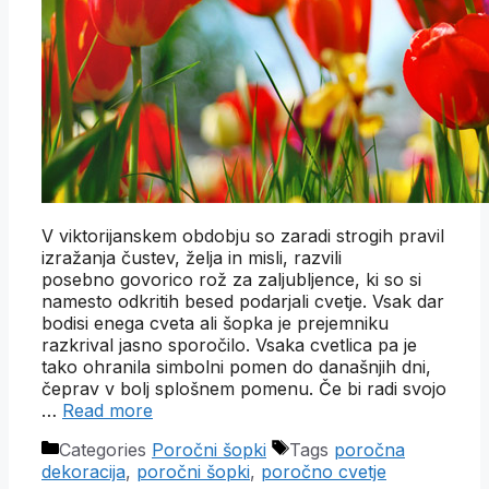
V viktorijanskem obdobju so zaradi strogih pravil
izražanja čustev, želja in misli, razvili
posebno govorico rož za zaljubljence, ki so si
namesto odkritih besed podarjali cvetje. Vsak dar
bodisi enega cveta ali šopka je prejemniku
razkrival jasno sporočilo. Vsaka cvetlica pa je
tako ohranila simbolni pomen do današnjih dni,
čeprav v bolj splošnem pomenu. Če bi radi svojo
…
Read more
Categories
Poročni šopki
Tags
poročna
dekoracija
,
poročni šopki
,
poročno cvetje