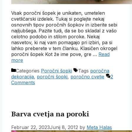
Vsak poročni šopek je unikaten, umetelen
cvetličarski izdelek. Tukaj si poglejte nekaj
osnovnih tipov poročnih šopkov in izberite sebi
najljubšega. Pazite tudi, da se bo skladal z vašo
celotno podobo in stilom poroke. Nekaj
nasvetov, ki naj vam pomagajo pri izbiri, pa si
lahko preberete v tem članku. Klasičen okrogel
poročni šopek Kot že ime pove, gre …
Read
more
Categories
Poročni šopki
Tags
poročna
dekoracija
,
poročni šopki
,
poročno cvetje
2
Comments
Barva cvetja na poroki
Februar 22, 2023
Junij 8, 2012
by
Meta Halas