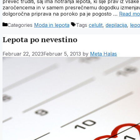
preveč truditi, saj ima notranja lepota, ki sije prav iz vsak
zaročencema in v samem presrečnemu dogodku izmenjave 
dolgoročna priprava na poroko pa je pogosto …
Read mo
Categories
Moda in lepota
Tags
celulit
,
depilacija
,
lepo
Lepota po nevestino
Februar 22, 2023
Februar 5, 2013
by
Meta Halas