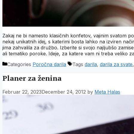
Zakaj ne bi namesto klasičnih konfetov, vajinim svatom 
nekaj unikatnih idej, s katerimi bosta lahko na izviren nač
jima zahvalila za družbo. Izberite si svojo najljubšo zamisel
ali tematiko poroke. Ideje, za katere vam ni treba veliko z
Categories
Poročna darila
Tags
darila
,
darila za svate
Planer za ženina
Februar 22, 2023
December 24, 2012
by
Meta Halas