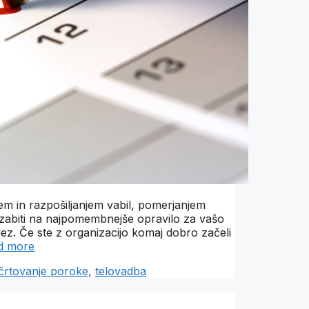
em in razpošiljanjem vabil, pomerjanjem
zabiti na najpomembnejše opravilo za vašo
dez. Če ste z organizacijo komaj dobro začeli
d more
črtovanje poroke
,
telovadba