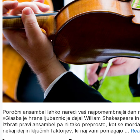
Poročni ansambel lahko naredi vaš najpomembnejši dan n
»Glasba je hrana ljubezni« je dejal William Shakespeare i
Izbrati pravi ansambel pa ni tako preprosto, kot se mord
nekaj idej in ključnih faktorjev, ki naj vam pomagajo …
Rea