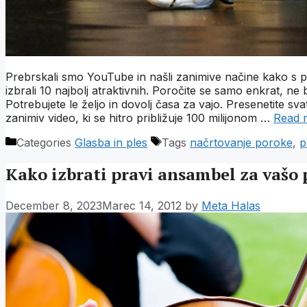
Prebrskali smo YouTube in našli zanimive načine kako s 
izbrali 10 najbolj atraktivnih. Poročite se samo enkrat, ne b
Potrebujete le željo in dovolj časa za vajo. Presenetite s
zanimiv video, ki se hitro približuje 100 milijonom …
Read 
Categories
Glasba in ples
Tags
načrtovanje poroke
,
p
Kako izbrati pravi ansambel za vašo
December 8, 2023
Marec 14, 2012
by
Meta Halas