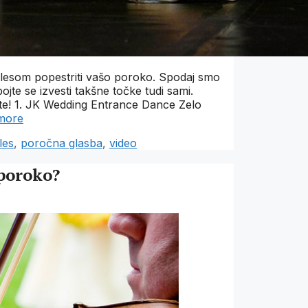
plesom popestriti vašo poroko. Spodaj smo
ojte se izvesti takšne točke tudi sami.
vate! 1. JK Wedding Entrance Dance Zelo
more
les
,
poročna glasba
,
video
 poroko?