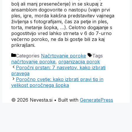
bolj ali manj presenečenje) in se skupaj z
ansamblom dogovorite o nastopu (vajin prvi
ples, igre, morda kakšna predstavitev vajinega
življenja s fotografijami, čas za petje in ples,
torta, metanje šopka, …). Celotno dogajanje s
pogostitvijo vred lahko strneta v 6 do 7-urno
večerno poroko, ne da bi gostje bili za kaj
prikrajšani.
Categories
Načrtovanje poroke
Tags
načrtovanje poroke
,
organizacija porok
Poročni prstan: 7 nasvetov, kako izbrati
pravega
Poročno cvetje: kako izbrati pravi tip in
velikost poročnega šopka
© 2026 Nevesta.si
• Built with
GeneratePress