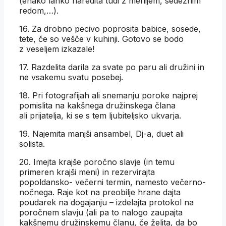
(enako lahko naredita tudi z menijem, sedežnim
redom,…).
16. Za drobno pecivo poprosita babice, sosede,
tete, če so vešče v kuhinji. Gotovo se bodo
z veseljem izkazale!
17. Razdelita darila za svate po paru ali družini in
ne vsakemu svatu posebej.
18. Pri fotografijah ali snemanju poroke najprej
pomislita na kakšnega družinskega člana
ali prijatelja, ki se s tem ljubiteljsko ukvarja.
19. Najemita manjši ansambel, Dj-a, duet ali
solista.
20. Imejta krajše poročno slavje (in temu
primeren krajši meni) in rezervirajta
popoldansko- večerni termin, namesto večerno-
nočnega. Raje kot na preobilje hrane dajta
poudarek na dogajanju – izdelajta protokol na
poročnem slavju (ali pa to nalogo zaupajta
kakšnemu družinskemu članu, če želita, da bo