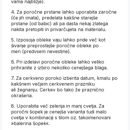
vama najbližje).
4. Za poročne prstane lahko uporabita zaročne
(če jih imata), predelata kakšne starejše
prstane (od babic) ali pa dasta nekaj zlatega
nakita pretopiti in privarčujeta na materialu.
5. Izposoja obleke vaju lahko pride več kot
šivanje preprostejše poročne obleke po
meri (predvsem nevestine).
6. Pri izdelavi poročne obleke lahko veliko
prihranite z izbiro nekoliko cenejšega blaga.
7. Za cerkveno poroko izberita datum, kmalu po
kakšnem večjem cerkvenem prazniku
ali žegnanju. Cerkev bo tako že praznično
okrašena.
8. Uporabita več zelenja in manj cvetja. Za
poročni šopek je cenejša varianta tudi malo
cvetja v kombinaciji s tilom oz. takoimenovani
»balerina šopek«.