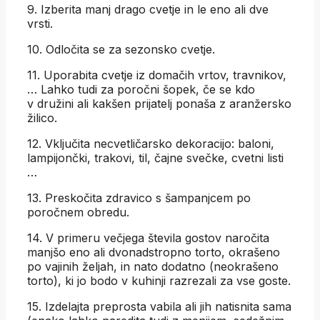
9. Izberita manj drago cvetje in le eno ali dve
vrsti.
10. Odločita se za sezonsko cvetje.
11. Uporabita cvetje iz domačih vrtov, travnikov,
… Lahko tudi za poročni šopek, če se kdo
v družini ali kakšen prijatelj ponaša z aranžersko
žilico.
12. Vključita necvetličarsko dekoracijo: baloni,
lampijončki, trakovi, til, čajne svečke, cvetni listi
…
13. Preskočita zdravico s šampanjcem po
poročnem obredu.
14. V primeru večjega števila gostov naročita
manjšo eno ali dvonadstropno torto, okrašeno
po vajinih željah, in nato dodatno (neokrašeno
torto), ki jo bodo v kuhinji razrezali za vse goste.
15. Izdelajta preprosta vabila ali jih natisnita sama