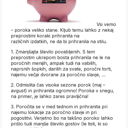
Vsi vemo
– poroka veliko stane. Kljub temu lahko z nekaj
preprostimi koraki prihranita na
različnih izdatkih, ne da bi prihranila na stilu.
1. Zmanjšajta število povabljenih. S tem
preprostim ukrepom bosta prihranila ne le na
poročnih menijih, ampak tudi na vabilih,
naprsnih šopkih, darilih za svate, poročni torti,
najemu večje dvorane za poročno slavje, …
2. Odmislita čas visoke sezone porok (maj –
avgust) in prihranita ogromno! Poroka v snegu,
na primer, je lahko zares pravljična!
3. Poročita se v med tednom in prihranita pri
najemu lokacije za poročno slavje in pri
pogostitvi. Verjetno bo na takšno poroko lahko
prišlo tudi manjše število gostov (le tisti, ki so