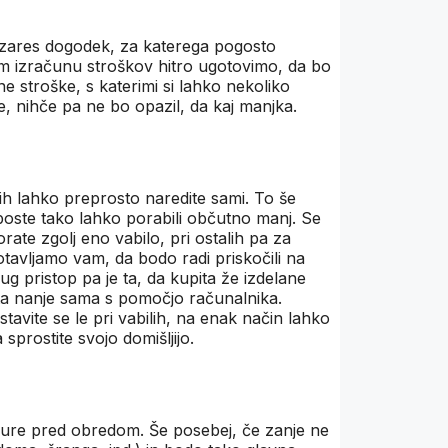
zares dogodek, za katerega pogosto
m izračunu stroškov hitro ugotovimo, da bo
e stroške, s katerimi si lahko nekoliko
e, nihče pa ne bo opazil, da kaj manjka.
jih lahko preprosto naredite sami. To še
l boste tako lahko porabili občutno manj. Se
rate zgolj eno vabilo, pri ostalih pa za
gotavljamo vam, da bodo radi priskočili na
g pristop pa je ta, da kupita že izdelane
eta nanje sama s pomočjo računalnika.
avite se le pri vabilih, na enak način lahko
sprostite svojo domišljijo.
in ure pred obredom. Še posebej, če zanje ne