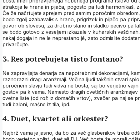
boste imeli pripravljenega nobenega programa (slovo od d
atrakcija le hrana in pijača, pogosto pa tudi harmonikaš, 
Če že načrtujete sprejem pred samim poročnim obredom, po
bodo zgolj »zabavali« s hrano, prigrizek in pijačo pa priprav
govor ob slovesu, za drobno slano in sladko pecivo pa lahk
se bodo gotovo z veseljem izkazale v kuharskih veščinah. 
nekaj dogaja in ne le neprestano jé, zato odmislite dodat
privarčujte.
3. Res potrebujeta tisto fontano?
Ne zapravljajta denarja za nepotrebnimi dekoracijami, ka
raznorazni dragi aranžmaji. Večina ljudi takšnih stvari splo
poročnem slavju tudi vidva ne bosta, saj bo verjetno vaj
gostov pa k vama. Namesto dragih cvetličnih aranžmajev 
cvetne liste (od rož iz domačih vrtov), zvečer pa naj se p
tudi baloni, mašne iz tila, ipd.
4. Duet, kvartet ali orkester?
Najbrž vama je jasno, da bo za več glasbenikov treba odšte
bodo verjetno solist, duet ali DJ. Več boste že morali odšte