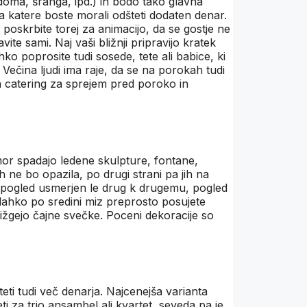
oma, šranga, ipd.) in bodo tako glavna
za katere boste morali odšteti dodaten denar.
skrbite torej za animacijo, da se gostje ne
ite sami. Naj vaši bližnji pripravijo kratek
o poprosite tudi sosede, tete ali babice, ki
Večina ljudi ima raje, da se na porokah tudi
en catering za sprejem pred poroko in
mor spadajo ledene skulpture, fontane,
h ne bo opazila, po drugi strani pa jih na
in pogled usmerjen le drug k drugemu, pogled
lahko po sredini miz preprosto posujete
rižgejo čajne svečke. Poceni dekoracije so
ti tudi več denarja. Najcenejša varianta
ti za trio ansambel ali kvartet, seveda pa je