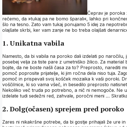
Čeprav je poroka 
rečemo, da »tukaj pa ne bomo šparali«, lahko pri končne
šlo na tesno. Zato vam tukaj ponujamo 5 idej za nepotrebn
olajšate skrbi, ker vam zanje ne bo treba olajšati denarnic
1. Unikatna vabila
Namesto, da bi vabila na poroko dali izdelati po naročilu, 
posebej velja za tiste pare z umetniško žilico. Za materia
bojite, da ne boste našli časa za to? Preprosto, narediti mo
pomoč poprosite prijatelje, ki jim ročna dela niso tuja. Za
pomoč in prispevali svoj košček mozaika k vaši poroki. Dru
voščilnice, ki so vama všeč, in besedilo preprosto natisn
Nekoliko več truda po potrebno, a nič ni nemogoče. Ne ust
izdelate tudi sedežni red, zahvale, poročni meni … Skratka 
2. Dolg(očasen) sprejem pred poroko
Zares ni nikakršne potrebe, da bi gostje prihajali že ure 