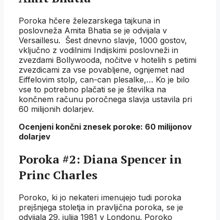
Poroka hčere železarskega tajkuna in
poslovneža Amita Bhatia se je odvijala v
Versaillesu. Šest dnevno slavje, 1000 gostov,
vključno z vodilnimi Indijskimi poslovneži in
zvezdami Bollywooda, nočitve v hotelih s petimi
zvezdicami za vse povabljene, ognjemet nad
Eiffelovim stolp, can-can plesalke,… Ko je bilo
vse to potrebno plačati se je številka na
končnem računu poročnega slavja ustavila pri
60 milijonih dolarjev.
Ocenjeni končni znesek poroke: 60 milijonov
dolarjev
Poroka #2: Diana Spencer in
Princ Charles
Poroko, ki jo nekateri imenujejo tudi poroka
prejšnjega stoletja in pravljična poroka, se je
odvijala 29. julija 1981 v Londonu. Poroko