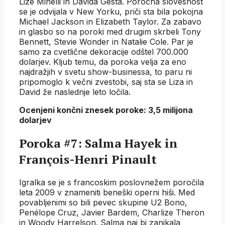
Lize Minelli in Davida Gesta. Poročna slovesnost
se je odvijala v New Yorku, priči sta bila pokojna
Michael Jackson in Elizabeth Taylor. Za zabavo
in glasbo so na poroki med drugim skrbeli Tony
Bennett, Stevie Wonder in Natalie Cole. Par je
samo za cvetlične dekoracije odštel 700.000
dolarjev. Kljub temu, da poroka velja za eno
najdražjih v svetu show-businessa, to paru ni
pripomoglo k večni zvestobi, saj sta se Liza in
David že naslednje leto ločila.
Ocenjeni končni znesek poroke: 3,5 milijona
dolarjev
Poroka #7: Salma Hayek in
François-Henri Pinault
Igralka se je s francoskim poslovnežem poročila
leta 2009 v znameniti beneški operni hiši. Med
povabljenimi so bili pevec skupine U2 Bono,
Penélope Cruz, Javier Bardem, Charlize Theron
in Woody Harrelson. Salma naj bi zanikala