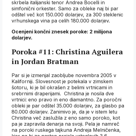
skrbela italijanski tenor Andrea Bocelli in
simfonični orkester. Samo za obleke naj bi par
odštel več kot 150.000 dolarjev, za 300 steklenic
vrhunskega vina pa celih 180.000 dolarjev.
Ocenjeni končni znesek poroke: 2 milijona
dolarjev.
Poroka #11: Christina Aguilera
in Jordan Bratman
Par si je izmenjal zaobljube novembra 2005 v
Kaliforniji. Slovesnost je potekala v zimskem
šotoru, ki je bil okrašen z belimi vrtnicami in
srebrnimi draperijami. Christina je nosila dve
vrtnici: eno pravo in eno diamantno. Za poročni
obleki je par odštel 35.000 dolarjev, za glasbo pa
80.000 dolarjev. Zanimivo je, da je v istem letu
Christina več zaslužila z eno samo poroko, kot
pa je zapravila denarja na svoji. Pela je namreč
na poroki ruskega tajkuna Andreja Melničenka,
kjer na bi za nastop prejela vrtoglavih 3,6