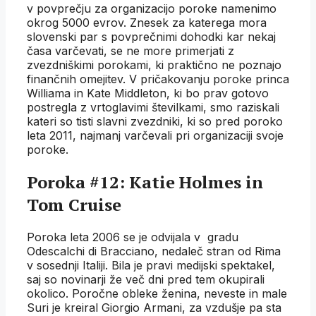
v povprečju za organizacijo poroke namenimo
okrog 5000 evrov. Znesek za katerega mora
slovenski par s povprečnimi dohodki kar nekaj
časa varčevati, se ne more primerjati z
zvezdniškimi porokami, ki praktično ne poznajo
finančnih omejitev. V pričakovanju poroke princa
Williama in Kate Middleton, ki bo prav gotovo
postregla z vrtoglavimi številkami, smo raziskali
kateri so tisti slavni zvezdniki, ki so pred poroko
leta 2011, najmanj varčevali pri organizaciji svoje
poroke.
Poroka #12: Katie Holmes in
Tom Cruise
Poroka leta 2006 se je odvijala v gradu
Odescalchi di Bracciano, nedaleč stran od Rima
v sosednji Italiji. Bila je pravi medijski spektakel,
saj so novinarji že več dni pred tem okupirali
okolico. Poročne obleke ženina, neveste in male
Suri je kreiral Giorgio Armani, za vzdušje pa sta