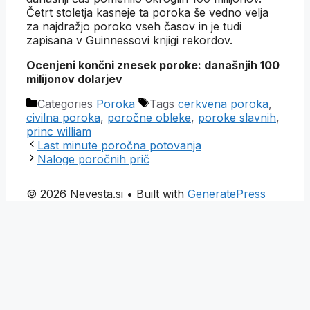
Četrt stoletja kasneje ta poroka še vedno velja
za najdražjo poroko vseh časov in je tudi
zapisana v Guinnessovi knjigi rekordov.
Ocenjeni končni znesek poroke: današnjih 100
milijonov dolarjev
Categories
Poroka
Tags
cerkvena poroka
,
civilna poroka
,
poročne obleke
,
poroke slavnih
,
princ william
Last minute poročna potovanja
Naloge poročnih prič
© 2026 Nevesta.si
• Built with
GeneratePress