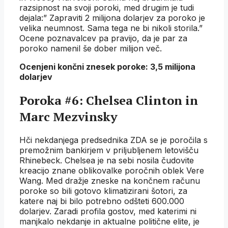
razsipnost na svoji poroki, med drugim je tudi
dejala:” Zapraviti 2 milijona dolarjev za poroko je
velika neumnost. Sama tega ne bi nikoli storila.”
Ocene poznavalcev pa pravijo, da je par za
poroko namenil še dober milijon več.
Ocenjeni končni znesek poroke: 3,5 milijona
dolarjev
Poroka #6: Chelsea Clinton in
Marc Mezvinsky
Hči nekdanjega predsednika ZDA se je poročila s
premožnim bankirjem v priljubljenem letovišču
Rhinebeck. Chelsea je na sebi nosila čudovite
kreacijo znane oblikovalke poročnih oblek Vere
Wang. Med dražje zneske na končnem računu
poroke so bili gotovo klimatizirani šotori, za
katere naj bi bilo potrebno odšteti 600.000
dolarjev. Zaradi profila gostov, med katerimi ni
manjkalo nekdanje in aktualne politične elite, je