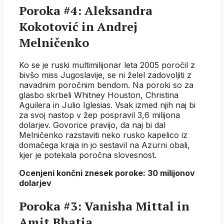
Poroka #4: Aleksandra
Kokotović in Andrej
Melničenko
Ko se je ruski multimilijonar leta 2005 poročil z
bivšo miss Jugoslavije, se ni želel zadovoljiti z
navadnim poročnim bendom. Na poroki so za
glasbo skrbeli Whitney Houston, Christina
Aguilera in Julio Iglesias. Vsak izmed njih naj bi
za svoj nastop v žep pospravil 3,6 milijona
dolarjev. Govorice pravijo, da naj bi dal
Melničenko razstaviti neko rusko kapelico iz
domačega kraja in jo sestavil na Azurni obali,
kjer je potekala poročna slovesnost.
Ocenjeni končni znesek poroke: 30 milijonov
dolarjev
Poroka #3: Vanisha Mittal in
Amit Bhatia