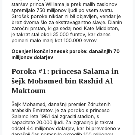
staršev princa Williama je prek malih zaslonov
spremljalo 750 milijonov ljudi po vsem svetu.
Strošek poroke nikdar ni bil objavljen, vendar je
brez dvoma šlo za ekstravagantno slavje. Dianin
zaročni prstan, ki ga sedaj nosi Kate Middleton,
je takrat stal okoli 35.000 funtov, kar danes
pomeni malo manj kot 100.000 evrov.
Ocenjeni končni znesek poroke: današnjih 70
milijonov dolarjev
Poroka #1: princesa Salama in
šejk Mohamed bin Rashid Al
Maktoum
Šejk Mohamed, današnji premier Združenih
arabskih Emiratov, je za poroko s princeso
Salamo leta 1981 dal zgraditi stadion, s
kapaciteto 20.000 ljudi. Za izgradnjo je takrat
odštel 44 milijonov dolarjev, kar bi prevedeno v
današnji čas pomenilo okroglih 100 milijonov.