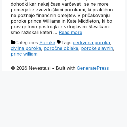
dohodki kar nekaj časa varčevati, se ne more
primerjati z zvezdniškimi porokami, ki praktično
ne poznajo finančnih omejitev. V pričakovanju
poroke princa Williama in Kate Middleton, ki bo
prav gotovo postregla z vrtoglavimi številkami,
smo raziskali kateri …
Read more
Categories
Poroka
Tags
cerkvena poroka
,
civilna poroka
,
poročne obleke
,
poroke slavnih
,
princ william
© 2026 Nevesta.si
• Built with
GeneratePress