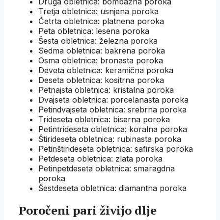
Druga obletnica: bombažna poroka
Tretja obletnica: usnjena poroka
Četrta obletnica: platnena poroka
Peta obletnica: lesena poroka
Šesta obletnica: železna poroka
Sedma obletnica: bakrena poroka
Osma obletnica: bronasta poroka
Deveta obletnica: keramična poroka
Deseta obletnica: kositrna poroka
Petnajsta obletnica: kristalna poroka
Dvajseta obletnica: porcelanasta poroka
Petindvajseta obletnica: srebrna poroka
Trideseta obletnica: biserna poroka
Petintrideseta obletnica: koralna poroka
Štirideseta obletnica: rubinasta poroka
Petinštirideseta obletnica: safirska poroka
Petdeseta obletnica: zlata poroka
Petinpetdeseta obletnica: smaragdna
poroka
Šestdeseta obletnica: diamantna poroka
Poročeni pari živijo dlje