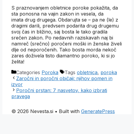
S praznovanjem obletnice poroke pokažita, da
sta ponosna na vajin zakon in vesela, da
imata drug drugega. Obdarujta se – pa ne (le) z
dragimi darili, predvsem podarita drug drugemu
svoj čas in bližino, saj bosta le tako gradila
srečen zakon. Po nedavnih raziskavah naj bi
namreč (srečno) poročeni moški in ženske živeli
dlje od neporočenih. Tako bosta morda nekoč
zares doživela tisto diamantno poroko, ki si jo
želita!
Categories
Poroka
Tags
obletnica
,
poroka
Zaročni in poročni običaji: njihov pomen in
izvor
Poročni prstan: 7 nasvetov, kako izbrati
pravega
© 2026 Nevesta.si
• Built with
GeneratePress