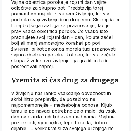
Vajina obletnica poroke je rojstni dan vajine
odločitve za skupno pot. Predstavlja torej
pomemben mejnik v vajinem življenju, ko sta
podarila svoji življenji drug drugemu. Skoraj da ni
torej boljšega razloga za praznovanje, kot je
prav vsaka obletnica poroke. Če vsako leto
praznujete svoj rojstni dan – dan, ko ste začeli
bolj ali manj samostojno korakati po poti
življenja, bi kot zakonca morala tudi praznovati
vajino obletnico poroke, kot dan, ko sta začela
skupaj živeti novo življenje, ga graditi in tudi
posredovati naprej.
Vzemita si čas drug za drugega
V življenju nas lahko vsakdanje obveznosti in
skrbi hitro preplavijo, da pozabimo na
najpomembnejše – medsebojne odnose. Kljub
temu je po navadi potrebno zelo malo, da vsak
dan nahranita tudi ljubezen med vama. Majhne
pozornosti, sporočilca, lepa beseda, dobro
dejanje, … velikokrat si za svojega bližnjega ne