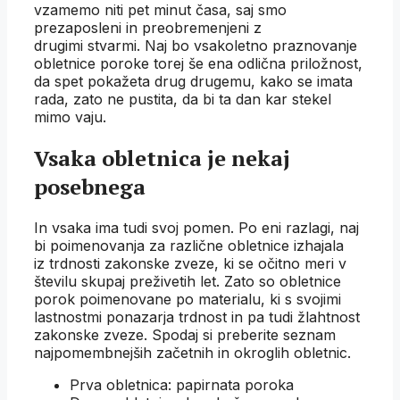
vzamemo niti pet minut časa, saj smo
prezaposleni in preobremenjeni z
drugimi stvarmi. Naj bo vsakoletno praznovanje
obletnice poroke torej še ena odlična priložnost,
da spet pokažeta drug drugemu, kako se imata
rada, zato ne pustita, da bi ta dan kar stekel
mimo vaju.
Vsaka obletnica je nekaj
posebnega
In vsaka ima tudi svoj pomen. Po eni razlagi, naj
bi poimenovanja za različne obletnice izhajala
iz trdnosti zakonske zveze, ki se očitno meri v
številu skupaj preživetih let. Zato so obletnice
porok poimenovane po materialu, ki s svojimi
lastnostmi ponazarja trdnost in pa tudi žlahtnost
zakonske zveze. Spodaj si preberite seznam
najpomembnejših začetnih in okroglih obletnic.
Prva obletnica: papirnata poroka