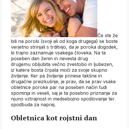
Če ste že
bili na poroki (svoji ali od koga drugega) se boste
verjetno strinjali s trditvijo, da je poroka dogodek,
ki trajno zaznamuje vsakega človeka. Na ta
poseben dan ženin in nevesta drug
drugemu obljubita večno zvestobo in ljubezen,
iz katere bosta črpala moči za svoje skupno
življenje. Ker pa življenje prinese takšne in
drugačne preizkušnje, je prav, da se prav vsake
obletnice poroke par na poseben način tudi
spominja in veseli, saj je ta posebno priznanje za
njuno vztrajnost in medsebojno spoštovanje ter
spodbuda za naprej.
Obletnica kot rojstni dan