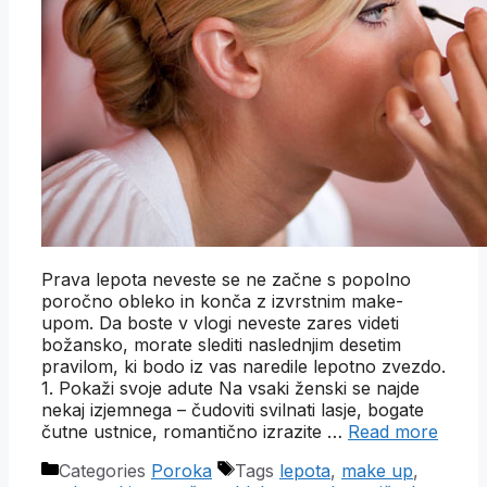
Prava lepota neveste se ne začne s popolno
poročno obleko in konča z izvrstnim make-
upom. Da boste v vlogi neveste zares videti
božansko, morate slediti naslednjim desetim
pravilom, ki bodo iz vas naredile lepotno zvezdo.
1. Pokaži svoje adute Na vsaki ženski se najde
nekaj izjemnega – čudoviti svilnati lasje, bogate
čutne ustnice, romantično izrazite …
Read more
Categories
Poroka
Tags
lepota
,
make up
,