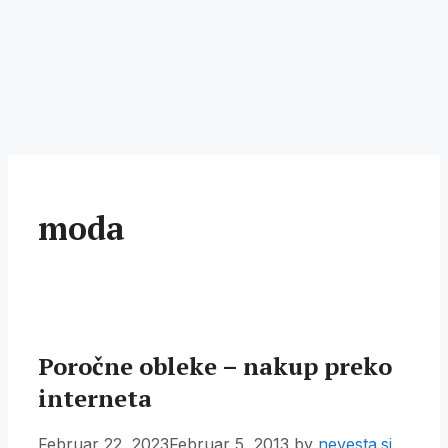
moda
Poročne obleke – nakup preko
interneta
Februar 22, 2023
Februar 5, 2013
by
nevesta.si