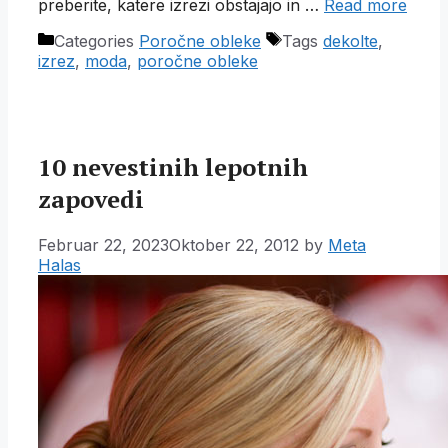
preberite, katere izrezi obstajajo in …
Read more
Categories
Poročne obleke
Tags
dekolte
,
izrez
,
moda
,
poročne obleke
10 nevestinih lepotnih
zapovedi
Februar 22, 2023
Oktober 22, 2012
by
Meta
Halas