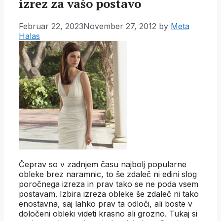
izrez za vašo postavo
Februar 22, 2023
November 27, 2012
by
Meta
Halas
Čeprav so v zadnjem času najbolj popularne
obleke brez naramnic, to še zdaleč ni edini slog
poročnega izreza in prav tako se ne poda vsem
postavam. Izbira izreza obleke še zdaleč ni tako
enostavna, saj lahko prav ta odloči, ali boste v
določeni obleki videti krasno ali grozno. Tukaj si