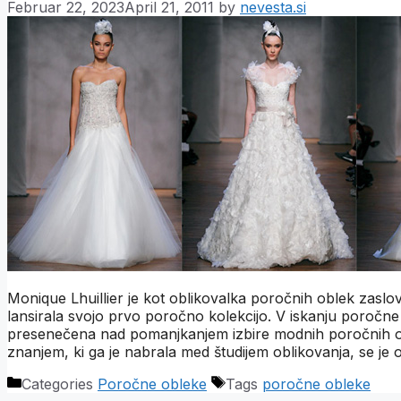
Februar 22, 2023
April 21, 2011
by
nevesta.si
Monique Lhuillier je kot oblikovalka poročnih oblek zaslov
lansirala svojo prvo poročno kolekcijo. V iskanju poročne
presenečena nad pomanjkanjem izbire modnih poročnih obl
znanjem, ki ga je nabrala med študijem oblikovanja, se je 
Categories
Poročne obleke
Tags
poročne obleke