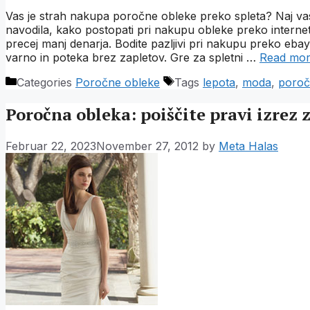
Vas je strah nakupa poročne obleke preko spleta? Naj va
navodila, kako postopati pri nakupu obleke preko interneta
precej manj denarja. Bodite pazljivi pri nakupu preko eb
varno in poteka brez zapletov. Gre za spletni …
Read mo
Categories
Poročne obleke
Tags
lepota
,
moda
,
poroč
Poročna obleka: poiščite pravi izrez 
Februar 22, 2023
November 27, 2012
by
Meta Halas