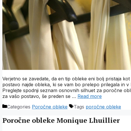
Verjetno se zavedate, da en tip obleke eni bolj pristaja ko
postavo najde obleka, ki se vam bo prelepo prilegala in v k
Preglejte spodnji seznam osnovnih silhuet za poročne oblek
za vašo postavo, še preden se …
Read more
Categories
Poročne obleke
Tags
poročne obleke
Poročne obleke Monique Lhuillier