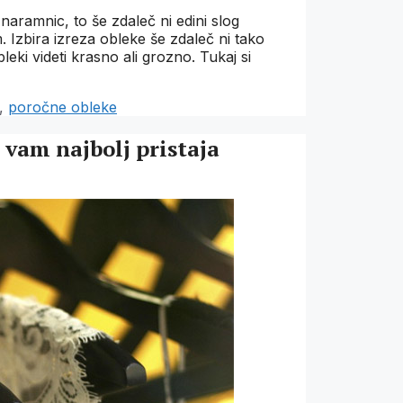
aramnic, to še zdaleč ni edini slog
Izbira izreza obleke še zdaleč ni tako
leki videti krasno ali grozno. Tukaj si
,
poročne obleke
i vam najbolj pristaja