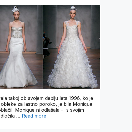
ela takoj ob svojem debiju leta 1996, ko je
 obleke za lastno poroko, je bila Monique
ačil. Monique ni odlašala – s svojim
odločila …
Read more