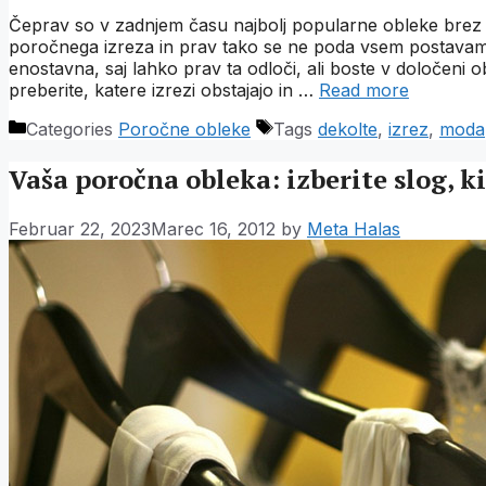
Čeprav so v zadnjem času najbolj popularne obleke brez n
poročnega izreza in prav tako se ne poda vsem postavam. 
enostavna, saj lahko prav ta odloči, ali boste v določeni ob
preberite, katere izrezi obstajajo in …
Read more
Categories
Poročne obleke
Tags
dekolte
,
izrez
,
moda
Vaša poročna obleka: izberite slog, k
Februar 22, 2023
Marec 16, 2012
by
Meta Halas