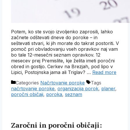
Potem, ko ste svojo izvoljenko zaprosili, lahko
začnete odštevati dneve do poroke – in
seštevati stvari, ki jih morate do takrat postoriti. V
pomoč pri obvladovanju vseh opravkov naj vam
bo tale 12-mesečni seznam opravkov. 12
mesecev prej Premislite, kje želita imeti poročni
obred in gostijo. Cerkev na Brezjah, pod lipo v
Lipici, Postojnska jama ali Triglav? …
Read more
Categories
Načrtovanje poroke
Tags
načrtovanje poroke
,
organizacija porok
,
planer
,
poročni običaji
,
poroka
,
seznam
Zaročni in poročni običaji: