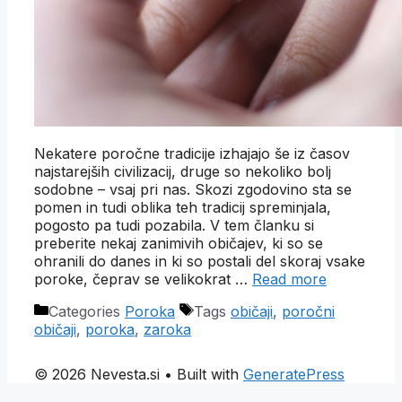
Nekatere poročne tradicije izhajajo še iz časov
najstarejših civilizacij, druge so nekoliko bolj
sodobne – vsaj pri nas. Skozi zgodovino sta se
pomen in tudi oblika teh tradicij spreminjala,
pogosto pa tudi pozabila. V tem članku si
preberite nekaj zanimivih običajev, ki so se
ohranili do danes in ki so postali del skoraj vsake
poroke, čeprav se velikokrat …
Read more
Categories
Poroka
Tags
običaji
,
poročni
običaji
,
poroka
,
zaroka
© 2026 Nevesta.si
• Built with
GeneratePress