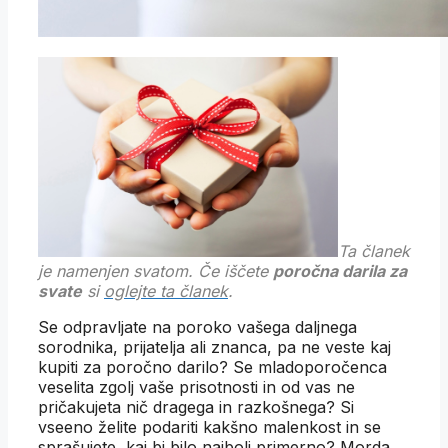
Ta članek
je namenjen svatom. Če iščete
poročna darila za
svate
si
oglejte ta članek
.
Se odpravljate na poroko vašega daljnega
sorodnika, prijatelja ali znanca, pa ne veste kaj
kupiti za poročno darilo? Se mladoporočenca
veselita zgolj vaše prisotnosti in od vas ne
pričakujeta nič dragega in razkošnega? Si
vseeno želite podariti kakšno malenkost in se
sprašujete, kaj bi bilo najbolj primerno? Morda