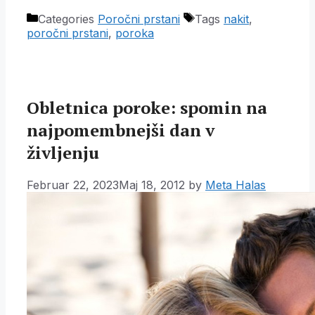
Categories
Poročni prstani
Tags
nakit
,
poročni prstani
,
poroka
Obletnica poroke: spomin na
najpomembnejši dan v
življenju
Februar 22, 2023
Maj 18, 2012
by
Meta Halas