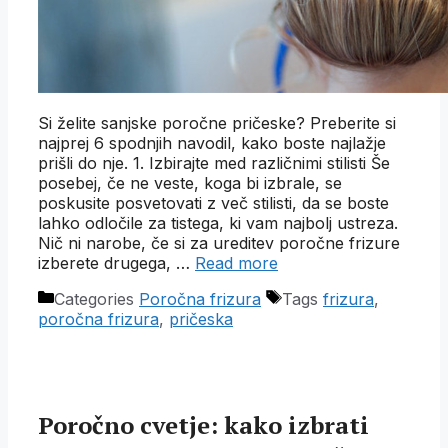
Si želite sanjske poročne pričeske? Preberite si
najprej 6 spodnjih navodil, kako boste najlažje
prišli do nje. 1. Izbirajte med različnimi stilisti Še
posebej, če ne veste, koga bi izbrale, se
poskusite posvetovati z več stilisti, da se boste
lahko odločile za tistega, ki vam najbolj ustreza.
Nič ni narobe, če si za ureditev poročne frizure
izberete drugega, …
Read more
Categories
Poročna frizura
Tags
frizura
,
poročna frizura
,
pričeska
Poročno cvetje: kako izbrati