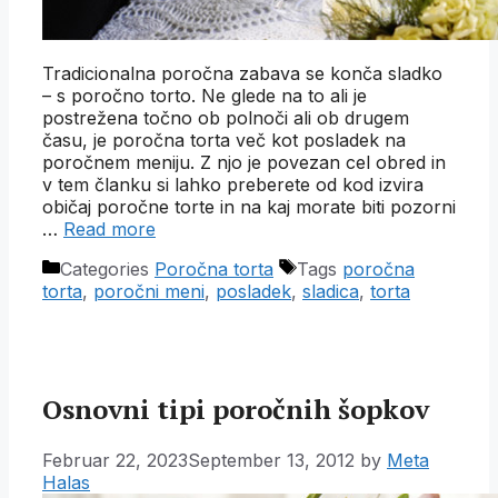
Tradicionalna poročna zabava se konča sladko
– s poročno torto. Ne glede na to ali je
postrežena točno ob polnoči ali ob drugem
času, je poročna torta več kot posladek na
poročnem meniju. Z njo je povezan cel obred in
v tem članku si lahko preberete od kod izvira
običaj poročne torte in na kaj morate biti pozorni
…
Read more
Categories
Poročna torta
Tags
poročna
torta
,
poročni meni
,
posladek
,
sladica
,
torta
Osnovni tipi poročnih šopkov
Februar 22, 2023
September 13, 2012
by
Meta
Halas