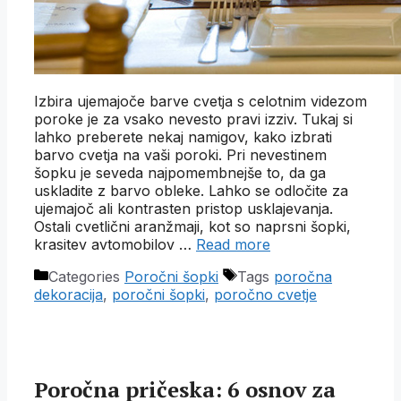
Izbira ujemajoče barve cvetja s celotnim videzom
poroke je za vsako nevesto pravi izziv. Tukaj si
lahko preberete nekaj namigov, kako izbrati
barvo cvetja na vaši poroki. Pri nevestinem
šopku je seveda najpomembnejše to, da ga
uskladite z barvo obleke. Lahko se odločite za
ujemajoč ali kontrasten pristop usklajevanja.
Ostali cvetlični aranžmaji, kot so naprsni šopki,
krasitev avtomobilov …
Read more
Categories
Poročni šopki
Tags
poročna
dekoracija
,
poročni šopki
,
poročno cvetje
Poročna pričeska: 6 osnov za