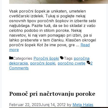
Vsak poročni šopek je unikaten, umetelen
cvetličarski izdelek. Tukaj si poglejte nekaj
osnovnih tipov poročnih šopkov in izberite sebi
najljubšega. Pazite tudi, da se bo skladal z vašo
celotno podobo in stilom poroke. Nekaj
nasvetov, ki naj vam pomagajo pri izbiri, pa si
lahko preberete v tem članku. Klasičen okrogel
poročni šopek Kot že ime pove, gre …
Read
more
Categories
Poročni šopki
Tags
poročna
dekoracija
,
poročni šopki
,
poročno cvetje
2
Comments
Pomoč pri načrtovanju poroke
Februar 22, 2023
Junij 14, 2012
by
Meta Halas