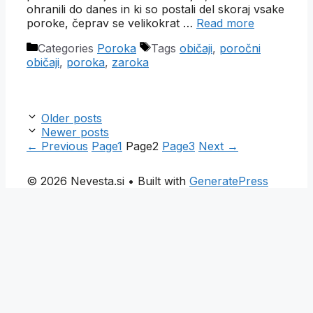
ohranili do danes in ki so postali del skoraj vsake
poroke, čeprav se velikokrat …
Read more
Categories
Poroka
Tags
običaji
,
poročni
običaji
,
poroka
,
zaroka
Older posts
Newer posts
←
Previous
Page
1
Page
2
Page
3
Next
→
© 2026 Nevesta.si
• Built with
GeneratePress