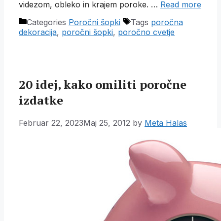
videzom, obleko in krajem poroke. …
Read more
Categories
Poročni šopki
Tags
poročna
dekoracija
,
poročni šopki
,
poročno cvetje
20 idej, kako omiliti poročne
izdatke
Februar 22, 2023
Maj 25, 2012
by
Meta Halas